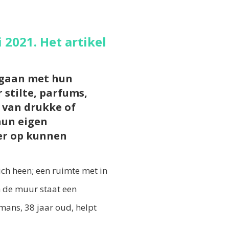
i 2021. Het artikel
mgaan met hun
 stilte, parfums,
n van drukke of
hun eigen
eer op kunnen
zich heen; een ruimte met in
n de muur staat een
mans, 38 jaar oud, helpt