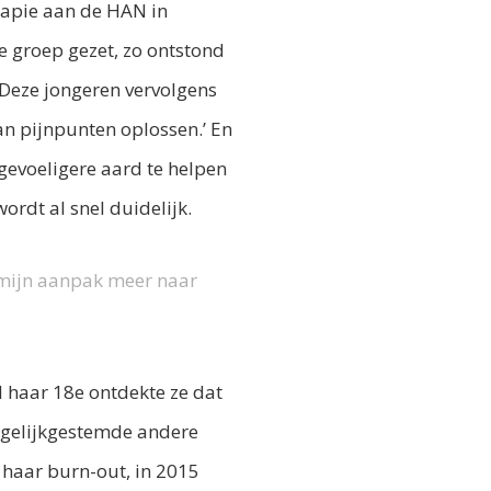
rapie aan de HAN in
de groep gezet, zo ontstond
 Deze jongeren vervolgens
van pijnpunten oplossen.’ En
gevoeligere aard te helpen
ordt al snel duidelijk.
k mijn aanpak meer naar
d haar 18e ontdekte ze dat
m gelijkgestemde andere
 haar burn-out, in 2015