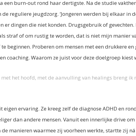
a een burn-out rond haar dertigste. Na de studie vakthe
 de reguliere jeugdzorg. ‘Jongeren werden bij elkaar in 
 er dingen die niet konden. Drugsgebruik of gevechten.
als straf of om rustig te worden, dat is niet mijn manier 
lf te beginnen. Proberen om mensen met een drukkere en 
en coaching. Waarom ze juist voor deze doelgroep kiest w
al met het hoofd, met de aanvulling van healings breng i
it eigen ervaring. Ze kreeg zelf de diagnose ADHD en ron
liger dan andere mensen. Vanuit een innerlijke drive o
 de manieren waarmee zij voorheen werkte, startte zij ná