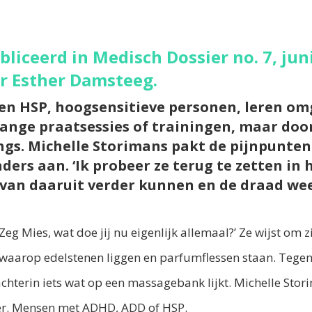
ubliceerd in Medisch Dossier no. 7, jun
r Esther Damsteeg.
en HSP, hoogsensitieve personen, leren o
lange praatsessies of trainingen, maar door
ings. Michelle Storimans pakt de pijnpunte
ers aan. ‘Ik probeer ze terug te zetten in 
e van daaruit verder kunnen en de draad w
Zeg Mies, wat doe jij nu eigenlijk allemaal?’ Ze wijst om 
 waarop edelstenen liggen en parfumflessen staan. Tege
chterin iets wat op een massagebank lijkt. Michelle Stori
er. Mensen met ADHD, ADD of HSP.