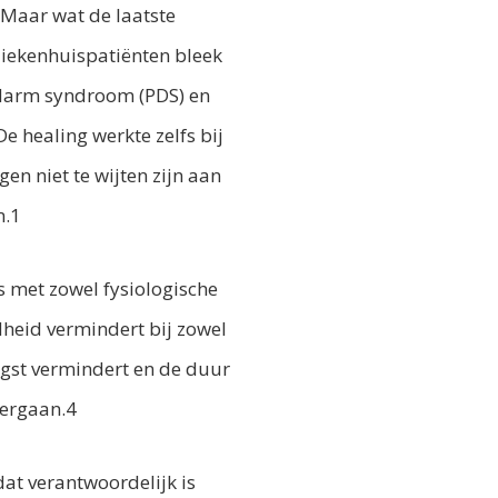
 Maar wat de laatste
ziekenhuispatiënten bleek
 darm syndroom (PDS) en
 healing werkte zelfs bij
en niet te wijten zijn aan
m.1
s met zowel fysiologische
dheid vermindert bij zowel
ngst vermindert en de duur
dergaan.4
at verantwoordelijk is