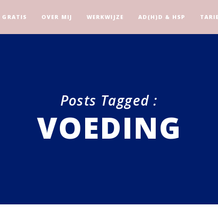
GRATIS
OVER MIJ
WERKWIJZE
AD(H)D & HSP
TARI
Posts Tagged :
VOEDING