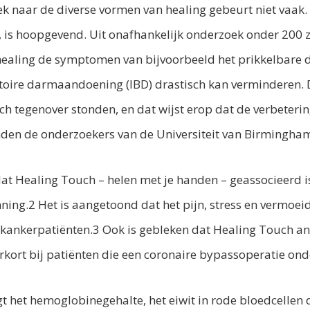
 naar de diverse vormen van healing gebeurt niet vaak.
, is hoopgevend. Uit onafhankelijk onderzoek onder 200 
 healing de symptomen van bijvoorbeeld het prikkelbare
oire darmaandoening (IBD) drastisch kan verminderen. De
sch tegenover stonden, en dat wijst erop dat de verbetering
nden de onderzoekers van de Universiteit van Birmingha
at Healing Touch – helen met je handen – geassocieerd i
ning.2 Het is aangetoond dat het pijn, stress en vermoei
 kankerpatiënten.3 Ook is gebleken dat Healing Touch a
erkort bij patiënten die een coronaire bypassoperatie on
 het hemoglobinegehalte, het eiwit in rode bloedcellen d