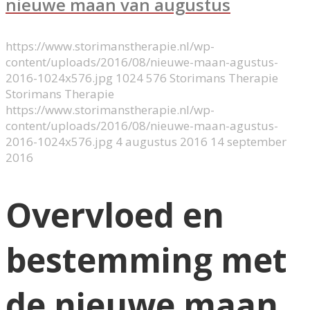
nieuwe maan van augustus
https://www.storimanstherapie.nl/wp-
content/uploads/2016/08/nieuwe-maan-agustus-
2016-1024x576.jpg
1024
576
Storimans Therapie
Storimans Therapie
https://www.storimanstherapie.nl/wp-
content/uploads/2016/08/nieuwe-maan-agustus-
2016-1024x576.jpg
4 augustus 2016
14 september
2016
Overvloed en
bestemming met
de nieuwe maan