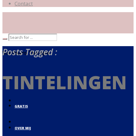
Contact
Posts Tagged :
Storimans Therapie
TINTELINGEN
GRATIS
OVER MIJ