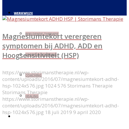
WERKWIJZE
Magnesiumtekort verergeren
BEELDENDE THERAPIE
symptomen bij ADHD, ADD en
Hoogsensitiviteit (HSP)
SPORT & BEWEGING
https://www.storimanstherapie.nl/wp-
COACHING
content/uploads/2016/07/magnesiumtekort-adhd-
hsp-1024x576.jpg
1024
576
Storimans Therapie
Storimans Therapie
HEALING
https://www.storimanstherapie.nl/wp-
content/uploads/2016/07/magnesiumtekort-adhd-
hsp-1024x576.jpg
18 juli 2019
9 april 2020
AD(H)D & HSP