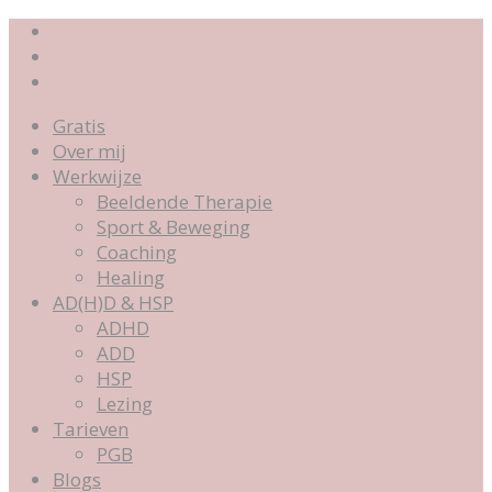
Gratis
Over mij
Werkwijze
Beeldende Therapie
Sport & Beweging
Coaching
Healing
AD(H)D & HSP
ADHD
ADD
HSP
Lezing
Tarieven
PGB
Blogs