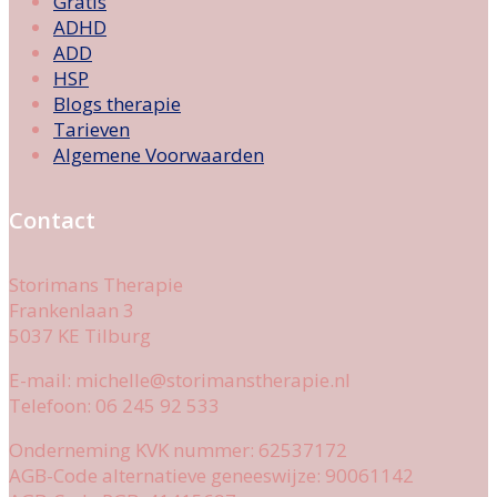
Gratis
ADHD
ADD
HSP
Blogs therapie
Tarieven
Algemene Voorwaarden
Contact
Storimans Therapie
Frankenlaan 3
5037 KE Tilburg
E-mail: michelle@storimanstherapie.nl
Telefoon: 06 245 92 533
Onderneming KVK nummer: 62537172
AGB-Code alternatieve geneeswijze: 90061142