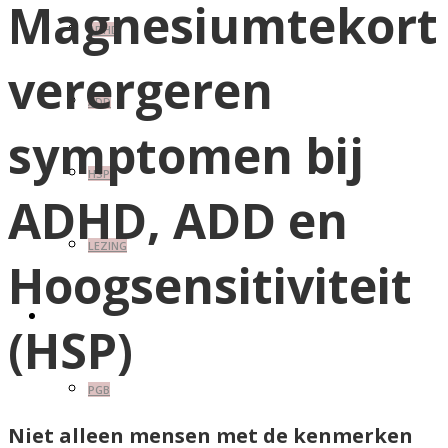
Magnesiumtekort
ADHD
verergeren
ADD
symptomen bij
HSP
ADHD, ADD en
LEZING
Hoogsensitiviteit
TARIEVEN
(HSP)
PGB
Niet alleen mensen met de kenmerken