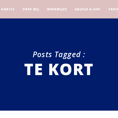
GRATIS
OVER MIJ
WERKWIJZE
AD(H)D & HSP
TARI
Posts Tagged :
TE KORT