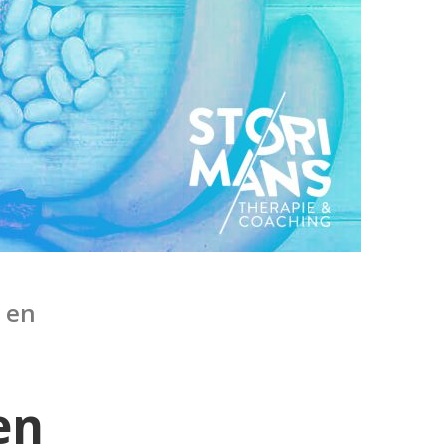
 en
en