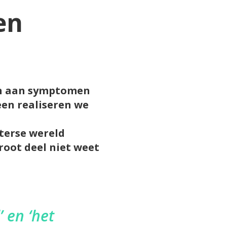
en
en aan symptomen
een realiseren we
terse wereld
oot deel niet weet
’ en ‘het