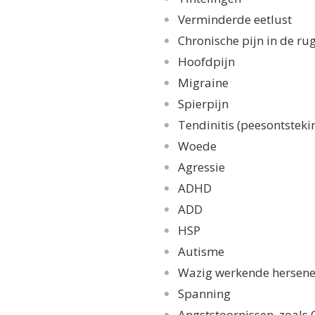
Verminderde eetlust
Chronische pijn in de ru
Hoofdpijn
Migraine
Spierpijn
Tendinitis (peesontsteki
Woede
Agressie
ADHD
ADD
HSP
Autisme
Wazig werkende hersen
Spanning
Angststoornissen, zoal