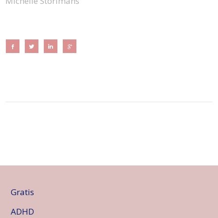
Michelle Storimans
Gratis
ADHD