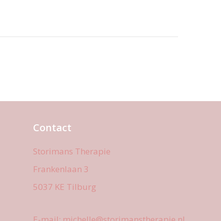
Contact
Storimans Therapie
Frankenlaan 3
5037 KE Tilburg
E-mail: michelle@storimanstherapie.nl