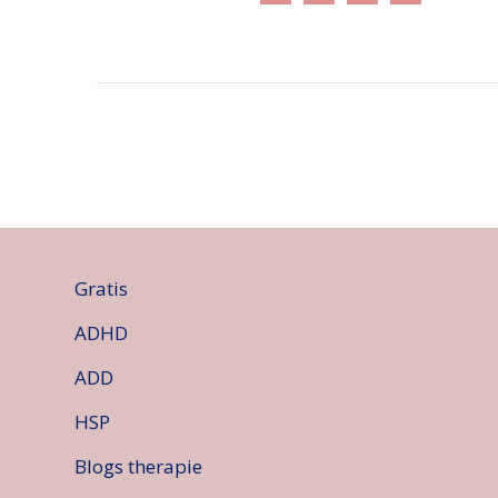
Gratis
ADHD
ADD
HSP
Blogs therapie