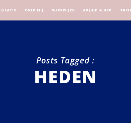
GRATIS
OVER MIJ
WERKWIJZE
AD(H)D & HSP
TARI
Posts Tagged :
HEDEN