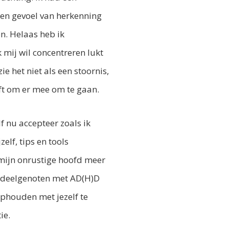
een gevoel van herkenning
en. Helaas heb ik
 mij wil concentreren lukt
ie het niet als een stoornis,
eft om er mee om te gaan.
f nu accepteer zoals ik
lf, tips en tools
mijn onrustige hoofd meer
en deelgenoten met AD(H)D
ophouden met jezelf te
ie.