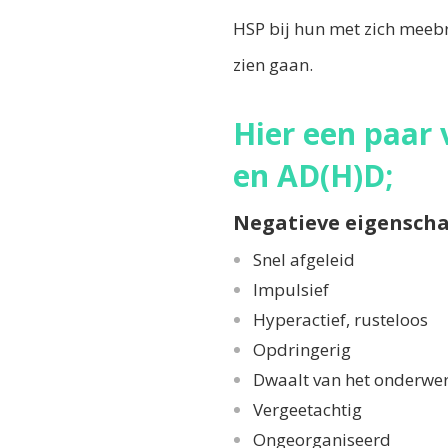
HSP bij hun met zich meebr
zien gaan.
Hier een paar
en AD(H)D;
Negatieve eige
Snel
Imp
Hyperac
Opd
Dwaalt va
Verg
Ongeo