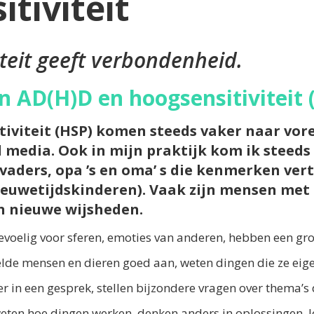
tiviteit
iteit geeft verbondenheid.
 AD(H)D en hoogsensitiviteit 
iviteit (HSP) komen steeds vaker naar vore
l media. Ook in mijn praktijk kom ik steed
vaders, opa ’s en oma’ s die kenmerken ve
ieuwetijdskinderen). Vaak zijn mensen met
en nieuwe wijsheden.
gevoelig voor sferen, emoties van anderen, hebben een gr
elde mensen en dieren goed aan, weten dingen die ze eige
er in een gesprek, stellen bijzondere vragen over thema’s 
en weten hoe dingen werken, denken anders in oplossingen,