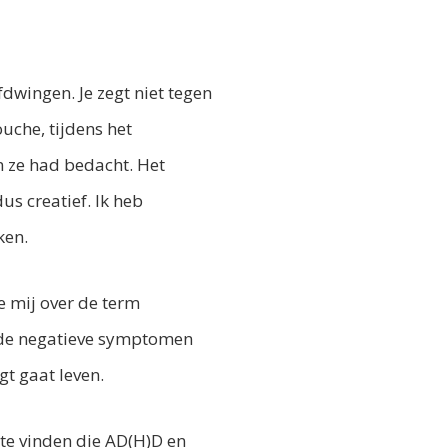
afdwingen. Je zegt niet tegen
uche, tijdens het
n ze had bedacht. Het
us creatief. Ik heb
ken.
e mij over de term
n de negatieve symptomen
gt gaat leven.
te vinden die AD(H)D en