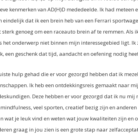
itieve kenmerken van AD(H)D mededeelde. Ik had meteen 
n eindelijk dat ik een brein heb van een Ferrari sportwag
t sterk genoeg om een raceauto brein af te remmen. Als ik
ls het onderwerp niet binnen mijn interessegebied ligt. Ik z
k, een geschenk dat tijd, aandacht en oefening nodig he
uiste hulp gehad die er voor gezorgd hebben dat ik mezel
nschappen. Ik heb een ontdekkingsreis gemaakt naar mijze
deskundigen. Deze hebben er voor gezorgd dat ik nu mij 
 mindfulness, veel sporten, creatief bezig zijn en ander
 wat je leuk vind en weten wat jouw kwaliteiten zijn en 
ren graag in jou zien is een grote stap naar zelfacceptat