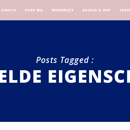
GRATIS
OVER MIJ
WERKWIJZE
AD(H)D & HSP
TARI
Posts Tagged :
ELDE EIGENS