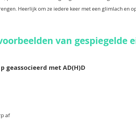
engen. Heerlijk om ze iedere keer met een glimlach en op
 voorbeelden van gespiegelde 
nschap geassocieerd met AD(H)D
 afgeleid
ulsief
tief, rusteloos
ringerig
n het onderwerp af
eetachtig
rganiseerd