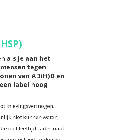
(HSP)
n als je aan het
s mensen tegen
rtonen van AD(H)D en
 een label hoog
oot inlevingsvermogen,
nlijk niet kunnen weten,
die niet leeftijds adequaat
 leggen snel verbanden en