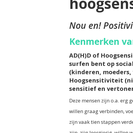
hoogsensi
Nou en! Positiv
Kenmerken van
AD(H)D of Hoogsensit
surfen bent op socia
(kinderen, moeders, 
Hoogsensitiviteit (n
sensitief en verton
Deze mensen zijn o.a. erg 
willen graag verbinden, vo
zijn vaak tien stappen verd
zijn, zijn leergierig, will