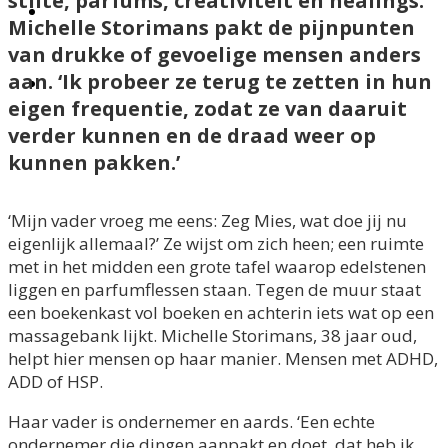
stilte, parfums, creativiteit en healings.
BLOGS
Michelle Storimans pakt de pijnpunten
van drukke of gevoelige mensen anders
aan. ‘Ik probeer ze terug te zetten in hun
CONTACT
eigen frequentie, zodat ze van daaruit
verder kunnen en de draad weer op
kunnen pakken.’
‘Mijn vader vroeg me eens: Zeg Mies, wat doe jij nu
eigenlijk allemaal?’ Ze wijst om zich heen; een ruimte
met in het midden een grote tafel waarop edelstenen
liggen en parfumflessen staan. Tegen de muur staat
een boekenkast vol boeken en achterin iets wat op een
massagebank lijkt. Michelle Storimans, 38 jaar oud,
helpt hier mensen op haar manier. Mensen met ADHD,
ADD of HSP.
Haar vader is ondernemer en aards. ‘Een echte
ondernemer die dingen aanpakt en doet, dat heb ik