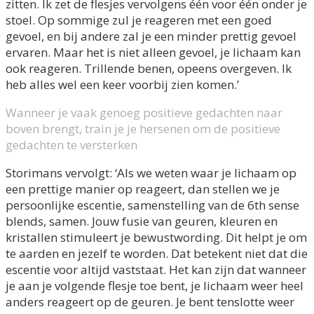
zitten. Ik zet de flesjes vervolgens één voor één onder je
stoel. Op sommige zul je reageren met een goed
gevoel, en bij andere zal je een minder prettig gevoel
ervaren. Maar het is niet alleen gevoel, je lichaam kan
ook reageren. Trillende benen, opeens overgeven. Ik
heb alles wel een keer voorbij zien komen.’
Wanneer je vaak genoeg positieve gedachten naar
boven brengt, train je je hersenen om de positieve
gedachten te versterken
Storimans vervolgt: ‘Als we weten waar je lichaam op
een prettige manier op reageert, dan stellen we je
persoonlijke escentie, samenstelling van de 6th sense
blends, samen. Jouw fusie van geuren, kleuren en
kristallen stimuleert je bewustwording. Dit helpt je om
te aarden en jezelf te worden. Dat betekent niet dat die
escentie voor altijd vaststaat. Het kan zijn dat wanneer
je aan je volgende flesje toe bent, je lichaam weer heel
anders reageert op de geuren. Je bent tenslotte weer