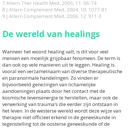
7 Altern Ther Health Med, 2005; 11: 66-74
8 J Altern Complement Med, 2004; 10: 1077-81
9 J Altern Complement Med, 2006; 12: 911-3
De wereld van healings
Wanneer het woord healing valt, is dit voor veel
mensen een moeilijk grijpbaar fenomeen. De term is
dan ook op vele manieren uit te leggen. Healing is
vooral een verzamelnaam van diverse therapeutische
en paranormale handelingen. Zo vinden er
bijvoorbeeld genezingen van lichamelijke
aandoeningen plaats door het contact met de
kosmische levensenergie te herstellen, maar ook de
verwerking van trauma’s die eerder zijn ontstaan in
het leven. In de westerse wereld wordt deze wijze van
therapie niet officieel erkend in de geneeskunde in
tegenstelling tot de oosterse geneeskunde of de