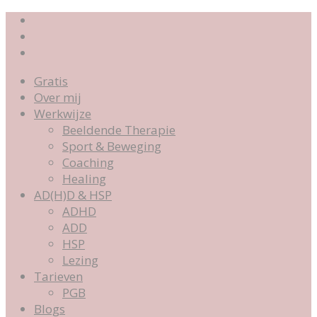
Gratis
Over mij
Werkwijze
Beeldende Therapie
Sport & Beweging
Coaching
Healing
AD(H)D & HSP
ADHD
ADD
HSP
Lezing
Tarieven
PGB
Blogs