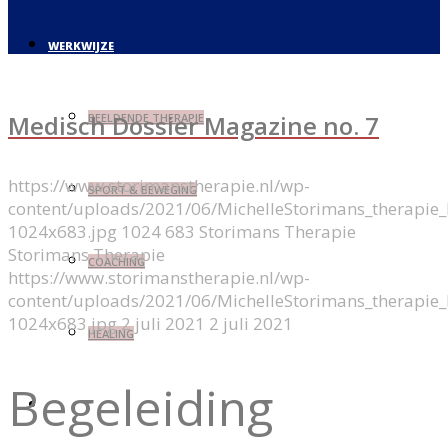
WERKWIJZE
Medisch Dossier Magazine no. 7
BEELDENDE THERAPIE
https://www.storimanstherapie.nl/wp-
SPORT & BEWEGING
content/uploads/2021/06/MichelleStorimans_therapie
1024x683.jpg
1024
683
Storimans Therapie
Storimans Therapie
COACHING
https://www.storimanstherapie.nl/wp-
content/uploads/2021/06/MichelleStorimans_therapie
1024x683.jpg
2 juli 2021
2 juli 2021
HEALING
Begeleiding
AD(H)D & HSP